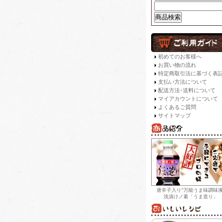
初めてのお客様へ
お買い物の流れ
特定商取引法に基づく表
支払い方法について
配送方法･送料について
マイアカウントについて
よくあるご質問
サイトマップ
唐辛子入り"万能うま味調味液
浅漬けノ素「うま造り」