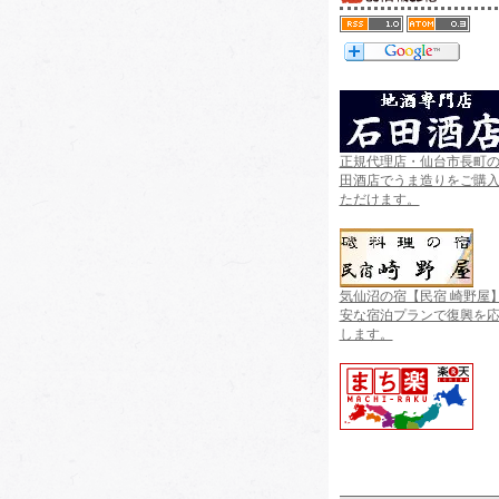
正規代理店・仙台市長町
田酒店でうま造りをご購
ただけます。
気仙沼の宿【民宿 崎野屋
安な宿泊プランで復興を
します。