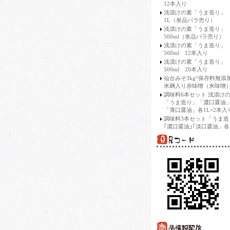
12本入り
浅漬けの素「うま造り」
1L（単品バラ売り）
浅漬けの素「うま造り」
500ml（単品バラ売り）
浅漬けの素「うま造り」
500ml 12本入り
浅漬けの素「うま造り」
500ml 20本入り
仙台みそ3kg“保存料無添
米麹入り赤味噌（米味噌）
調味料6本セット 浅漬け
「うま造り」「濃口醤油
「薄口醤油」各1L×2本入
調味料3本セット「うま造
｢濃口醤油｣｢淡口醤油」各