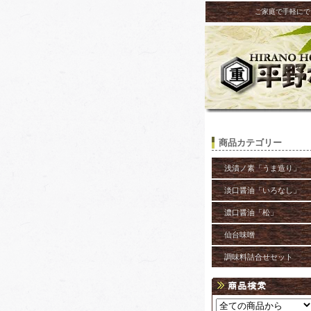
ご家庭で手軽にで
商品カテゴリー
浅漬ノ素「うま造り」
淡口醤油「いろなし」
濃口醤油「松」
仙台味噌
調味料詰合せセット