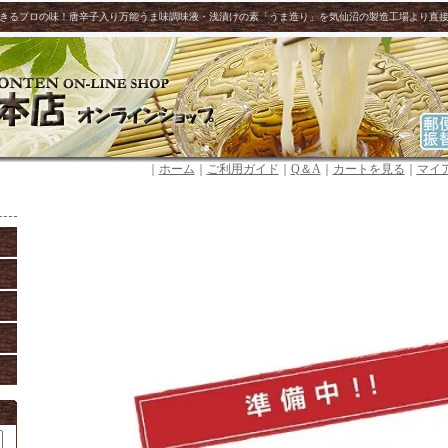
きるプロの味！唐辛子入り万能うま味調味液・浅漬けの素「うま造り」を気仙沼の製造工場より直
｜
ホーム
｜
ご利用ガイド
｜
Q＆A
｜
カートを見る
｜
マイ