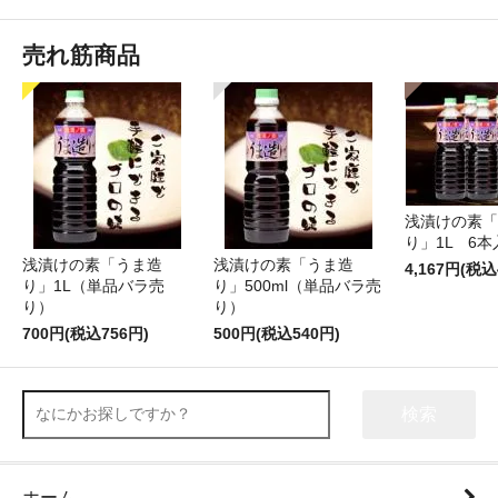
売れ筋商品
浅漬けの素「
り」1L 6本
浅漬けの素「うま造
浅漬けの素「うま造
4,167円(税込
り」1L（単品バラ売
り」500ml（単品バラ売
り）
り）
700円(税込756円)
500円(税込540円)
検索
ホーム