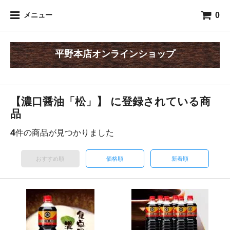
0
メニュー
平野本店オンラインショップ
【濃口醤油「松」】 に登録されている商
品
4
件の商品が見つかりました
おすすめ順
価格順
新着順