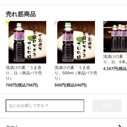
売れ筋商品
浅漬けの素「
り」1L 6本
浅漬けの素「うま造
浅漬けの素「うま造
4,167円(税込
り」1L（単品バラ売
り」500ml（単品バラ売
り）
り）
700円(税込756円)
500円(税込540円)
検索
ホーム