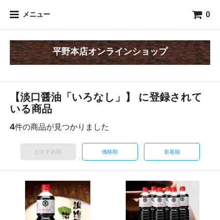
0
メニュー
平野本店オンラインショップ
【淡口醤油「いろなし」】 に登録されて
いる商品
4
件の商品が見つかりました
おすすめ順
価格順
新着順