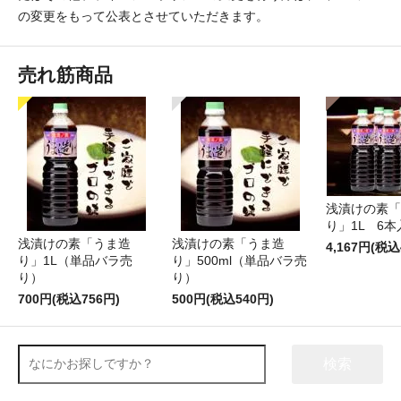
の変更をもって公表とさせていただきます。
売れ筋商品
浅漬けの素「
り」1L 6本
浅漬けの素「うま造
浅漬けの素「うま造
4,167円(税込
り」1L（単品バラ売
り」500ml（単品バラ売
り）
り）
700円(税込756円)
500円(税込540円)
検索