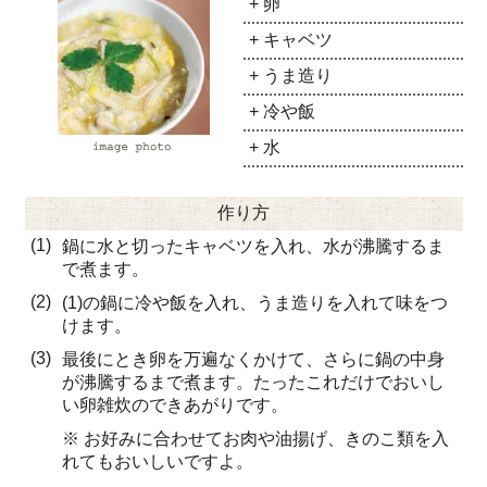
+ 卵
+ キャベツ
+ うま造り
+ 冷や飯
+ 水
作り方
(1)
鍋に水と切ったキャベツを入れ、水が沸騰するま
で煮ます。
(2)
(1)の鍋に冷や飯を入れ、うま造りを入れて味をつ
けます。
(3)
最後にとき卵を万遍なくかけて、さらに鍋の中身
が沸騰するまで煮ます。たったこれだけでおいし
い卵雑炊のできあがりです。
※ お好みに合わせてお肉や油揚げ、きのこ類を入
れてもおいしいですよ。