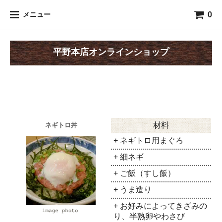
0
メニュー
平野本店オンラインショップ
材料
ネギトロ丼
+ ネギトロ用まぐろ
+ 細ネギ
+ ご飯（すし飯）
+ うま造り
+ お好みによってきざみの
り、半熟卵やわさび