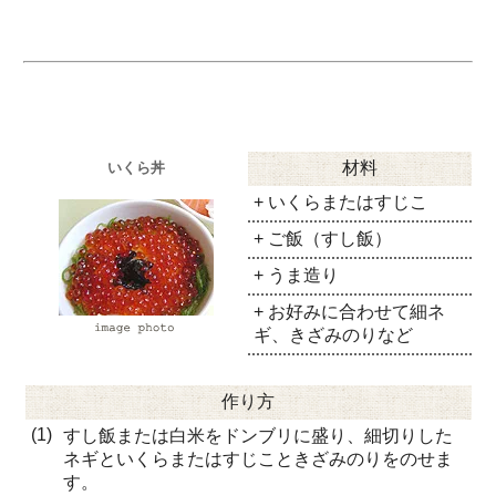
材料
いくら丼
+ いくらまたはすじこ
+ ご飯（すし飯）
+ うま造り
+ お好みに合わせて細ネ
ギ、きざみのりなど
作り方
(1)
すし飯または白米をドンブリに盛り、細切りした
ネギといくらまたはすじこときざみのりをのせま
す。