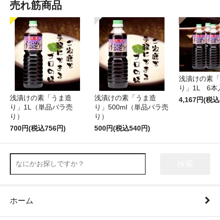
売れ筋商品
浅漬けの素「
り」1L 6本
浅漬けの素「うま造
浅漬けの素「うま造
4,167円(税込
り」1L（単品バラ売
り」500ml（単品バラ売
り）
り）
700円(税込756円)
500円(税込540円)
検索
ホーム