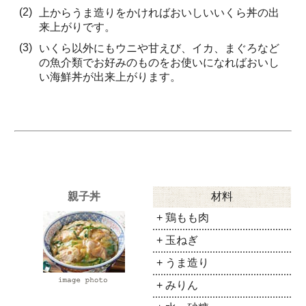
(2)
上からうま造りをかければおいしいいくら丼の出
来上がりです。
(3)
いくら以外にもウニや甘えび、イカ、まぐろなど
の魚介類でお好みのものをお使いになればおいし
い海鮮丼が出来上がります。
親子丼
材料
+ 鶏もも肉
+ 玉ねぎ
+ うま造り
+ みりん