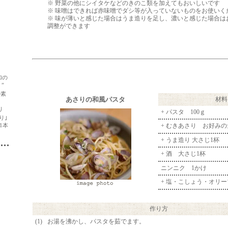
※ 野菜の他にシイタケなどのきのこ類を加えてもおいしいです
※ 味噌はできれば赤味噌でダシ等が入っていないものをお使いく
※ 味が薄いと感じた場合はうま造りを足し、濃いと感じた場合は
調整ができます
加の
”
の素
あさりの和風パスタ
材料
」
り
+ パスタ 100ｇ
り｣
1本
+ むきあさり お好みの
+ うま造り 大さじ1杯
+ 酒 大さじ1杯
ニンニク 1かけ
+ 塩・こしょう・オリ
作り方
(1)
お湯を沸かし、パスタを茹でます。