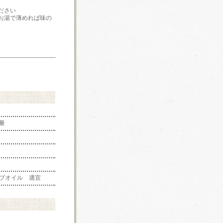
ださい
お湯で薄めれば味の
量
ーブオイル 適宜