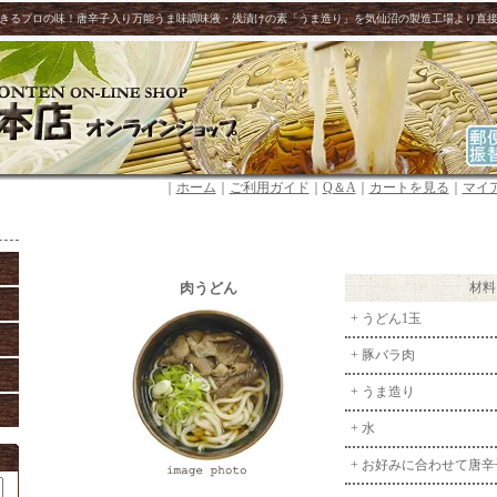
きるプロの味！唐辛子入り万能うま味調味液・浅漬けの素「うま造り」を気仙沼の製造工場より直
｜
ホーム
｜
ご利用ガイド
｜
Q＆A
｜
カートを見る
｜
マイ
肉うどん
材料
+ うどん1玉
+ 豚バラ肉
+ うま造り
+ 水
+ お好みに合わせて唐