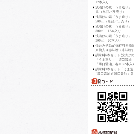
12本入り
浅漬けの素「うま造り」
1L（単品バラ売り）
浅漬けの素「うま造り」
500ml（単品バラ売り）
浅漬けの素「うま造り」
500ml 12本入り
浅漬けの素「うま造り」
500ml 20本入り
仙台みそ3kg“保存料無添
米麹入り赤味噌（米味噌）
調味料6本セット 浅漬け
「うま造り」「濃口醤油
「薄口醤油」各1L×2本入
調味料3本セット「うま造
｢濃口醤油｣｢淡口醤油」各