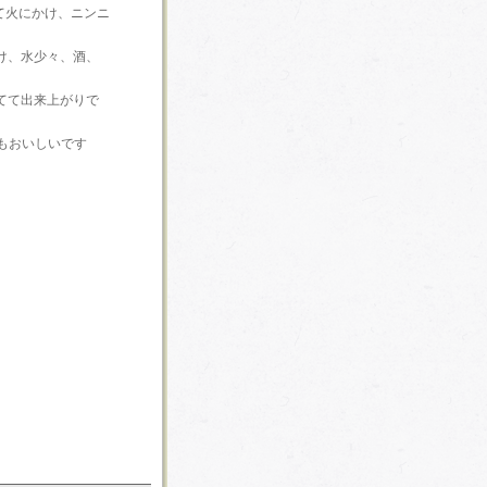
て火にかけ、ニンニ
け、水少々、酒、
てて出来上がりで
もおいしいです