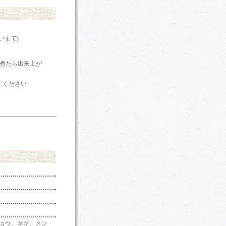
いまで)
で煮たら出来上が
てください
ショウ、ネギ、メン