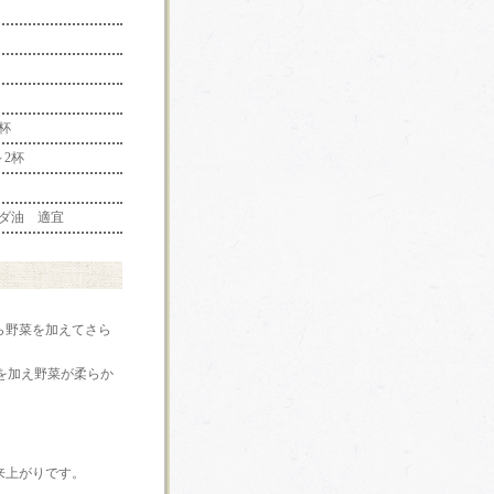
杯
～2杯
ラダ油 適宜
ら野菜を加えてさら
を加え野菜が柔らか
来上がりです。