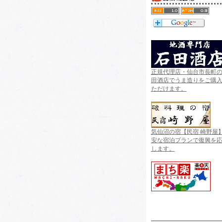
正規代理店・仙台市長町
田酒店でうま造りをご購
ただけます。
気仙沼の宿【民宿 崎野屋
安な宿泊プランで復興を
します。