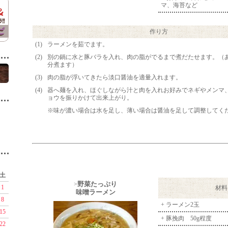
マ、海苔など
作り方
(1)
ラーメンを茹でます。
(2)
別の鍋に水と豚バラを入れ、肉の脂がでるまで煮だたせます。（
分煮ます）
(3)
肉の脂が浮いてきたら淡口醤油を適量入れます。
(4)
器へ麺を入れ、ほぐしながら汁と肉を入れお好みでネギやメンマ
ョウを振りかけて出来上がり。
※味が濃い場合は水を足し、薄い場合は醤油を足して調整してく
土
野菜たっぷり
>
1
材料
味噌ラーメン
8
+ ラーメン2玉
15
+ 豚挽肉 50g程度
22