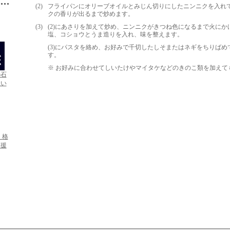
(2)
フライパンにオリーブオイルとみじん切りにしたニンニクを入れ
クの香りが出るまで炒めます。
(3)
(2)にあさりを加えて炒め、ニンニクがきつね色になるまで火にか
塩、コショウとうま造りを入れ、味を整えます。
(3)にパスタを絡め、お好みで千切したしそまたはネギをちりばめ
す。
※ お好みに合わせてしいたけやマイタケなどのきのこ類を加えて
の石
入い
】格
応援