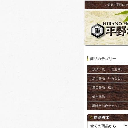
ご家庭で手軽にで
商品カテゴリー
浅漬ノ素「うま造り」
淡口醤油「いろなし」
濃口醤油「松」
仙台味噌
調味料詰合せセット