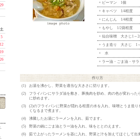
+ ピーマン 1個
29
+ キャベツ 1/4程度
+ にんじん 1/4程度
+ もやし 1/2袋程度
土
+ 仙台味噌 大さじ1～2
5
12
+ うま造り 大さじ 1
19
+ 水
26
+ ラー油・ごま油・サ
作り方
(1)
お湯を沸かし、野菜を適当な大きさに切ります。
(2)
フライパンにサラダ油を敷き、豚挽肉を炒め、肉の色が変わった
に炒めます。
(3)
(2)のフライパンに野菜が隠れる程度の水を入れ、味噌とうま造り
くなるまで煮ます。
(4)
沸騰したお湯にラーメンを入れ、茹でます。
(5)
野菜の鍋にごま油とラー油を入れ、味をととのえます。
1L
(6)
茹で上がったラーメンを器に入れ、野菜と汁を加えてほぐして出
1L