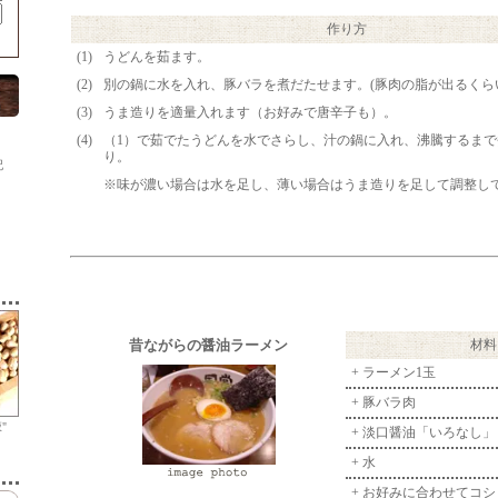
作り方
(1)
うどんを茹ます。
(2)
別の鍋に水を入れ、豚バラを煮だたせます。(豚肉の脂が出るくら
(3)
うま造りを適量入れます（お好みで唐辛子も）。
(4)
（1）で茹でたうどんを水でさらし、汁の鍋に入れ、沸騰するま
り。
記
※味が濃い場合は水を足し、薄い場合はうま造りを足して調整し
昔ながらの醤油ラーメン
材料
+ ラーメン1玉
+ 豚バラ肉
"
+ 淡口醤油「いろなし」
+ 水
+ お好みに合わせてコ