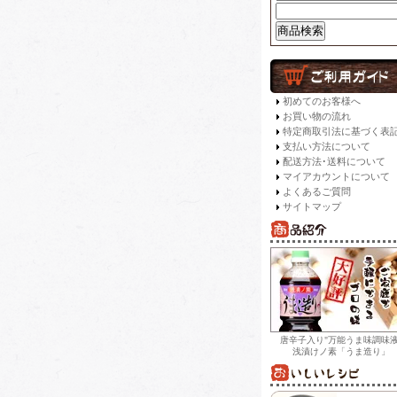
初めてのお客様へ
お買い物の流れ
特定商取引法に基づく表
支払い方法について
配送方法･送料について
マイアカウントについて
よくあるご質問
サイトマップ
唐辛子入り"万能うま味調味液
浅漬けノ素「うま造り」