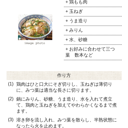
+ 鶏もも肉
+ 玉ねぎ
+ うま造り
+ みりん
+ 水、砂糖
+ お好みに合わせて三つ
葉 数本など
作り方
(1)
鶏肉はひと口大にそぎ切りし、玉ねぎは薄切り
に、みつ葉は適当な長さに切ります。
(2)
鍋にみりん、砂糖、うま造り、水を入れて煮立
て、鶏肉と玉ねぎを加えてやわらかくなるまで煮
ます。
(3)
溶き卵を流し入れ、みつ葉を散らし、半熟状態に
なったら火を止めます。