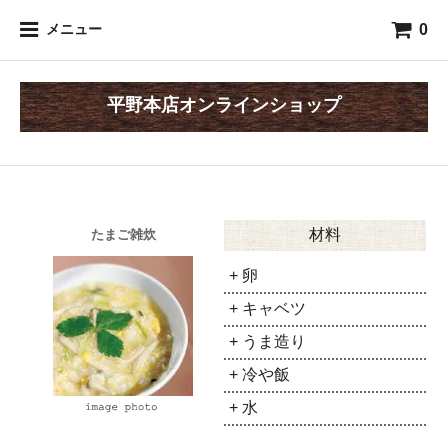
0
メニュー
平野本店オンラインショップ
材料
たまご雑炊
+ 卵
+ キャベツ
+ うま造り
+ 冷や飯
+ 水