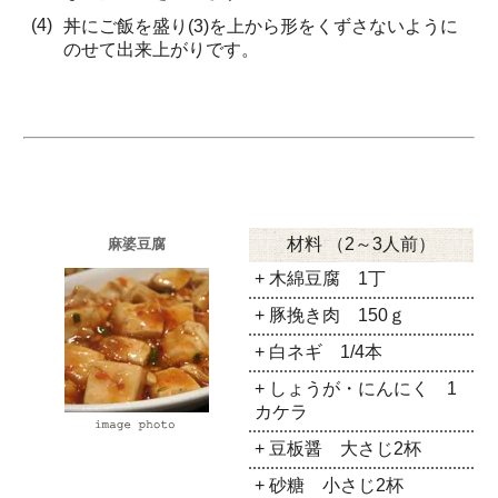
(4)
丼にご飯を盛り(3)を上から形をくずさないように
のせて出来上がりです。
材料 （2～3人前）
麻婆豆腐
+ 木綿豆腐 1丁
+ 豚挽き肉 150ｇ
+ 白ネギ 1/4本
+ しょうが・にんにく 1
カケラ
+ 豆板醤 大さじ2杯
+ 砂糖 小さじ2杯