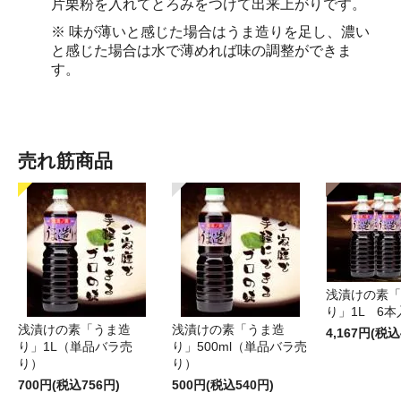
片栗粉を入れてとろみをつけて出来上がりです。
※ 味が薄いと感じた場合はうま造りを足し、濃い
と感じた場合は水で薄めれば味の調整ができま
す。
売れ筋商品
浅漬けの素「
り」1L 6本
浅漬けの素「うま造
浅漬けの素「うま造
4,167円(税込
り」1L（単品バラ売
り」500ml（単品バラ売
り）
り）
700円(税込756円)
500円(税込540円)