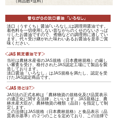
（商品数×送料）
淡口（うすくち）醤油｢いろなし｣は調理用醤油です。
着色料を一切使用しない昔ながらのくせのないさっぱ
りしたお醤油ですので、煮物などの調理用に適してい
ます。代々受け継がれた味わいあるお醤油を是非ご賞
味ください。
当社は農林水産省のJAS規格（日本農林規格）の厳し
い審査を受け、格付されたJAS認定工場にて製品を製
造しております。
淡口醤油「いろなし」はJAS規格を満たし、認定を受
けたJAS認定商品です。
JAS法の正式名称は「農林物資の規格化及び品質表示
の適正化に関する法律」といいます。JAS規格は、農
林水産大臣が、農林物資の種類（品目）を指定して制
定します。
この法律はJAS規格（日本農林規格）と食品表示（品
質表示基準）の２つのことを定めており、この法律で