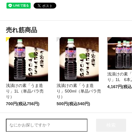
売れ筋商品
浅漬けの素「
り」1L 6本
浅漬けの素「うま造
浅漬けの素「うま造
4,167円(税込
り」1L（単品バラ売
り」500ml（単品バラ売
り）
り）
700円(税込756円)
500円(税込540円)
検索