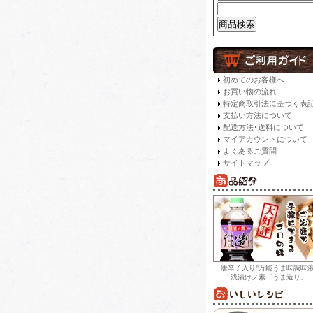
初めてのお客様へ
お買い物の流れ
特定商取引法に基づく表
支払い方法について
配送方法･送料について
マイアカウントについて
よくあるご質問
サイトマップ
唐辛子入り"万能うま味調味液
浅漬けノ素「うま造り」