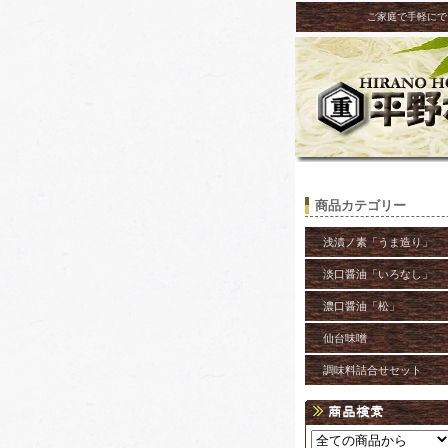
ご家庭で手軽にで
商品カテゴリー
浅漬ノ素「うま造り」
淡口醤油「いろなし」
濃口醤油「松」
仙台味噌
調味料詰合せセット