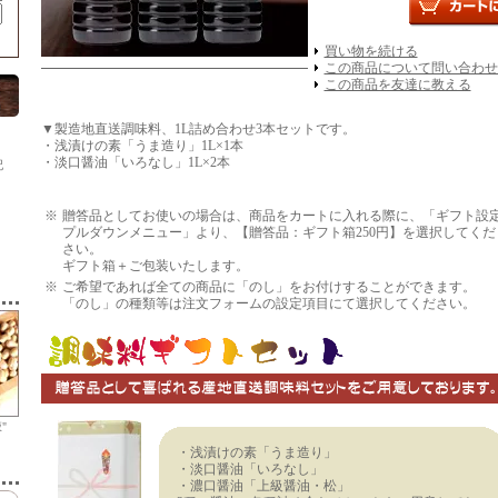
買い物を続ける
この商品について問い合わせ
この商品を友達に教える
▼製造地直送調味料、1L詰め合わせ3本セットです。
・浅漬けの素「うま造り」1L×1本
・淡口醤油「いろなし」1L×2本
記
※
贈答品としてお使いの場合は、商品をカートに入れる際に、「ギフト設
プルダウンメニュー」より、【贈答品：ギフト箱250円】を選択してくだ
さい。
ギフト箱＋ご包装いたします。
※
ご希望であれば全ての商品に「のし」をお付けすることができます。
「のし」の種類等は注文フォームの設定項目にて選択してください。
"
・浅漬けの素「うま造り」
・淡口醤油「いろなし」
・濃口醤油「上級醤油・松」