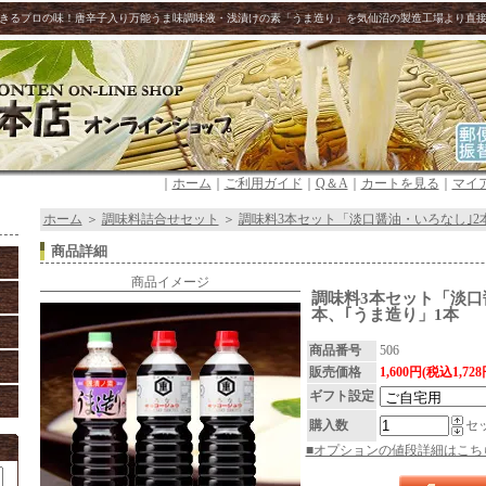
きるプロの味！唐辛子入り万能うま味調味液・浅漬けの素「うま造り」を気仙沼の製造工場より直
｜
ホーム
｜
ご利用ガイド
｜
Q＆A
｜
カートを見る
｜
マイ
ホーム
＞
調味料詰合せセット
＞
調味料3本セット「淡口醤油・いろなし｣2
商品詳細
商品イメージ
調味料3本セット「淡口
本、｢うま造り」1本
商品番号
506
販売価格
1,600円(税込1,728
ギフト設定
購入数
セ
■オプションの値段詳細はこち