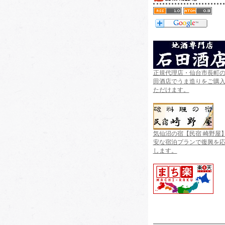
正規代理店・仙台市長町
田酒店でうま造りをご購
ただけます。
気仙沼の宿【民宿 崎野屋
安な宿泊プランで復興を
します。