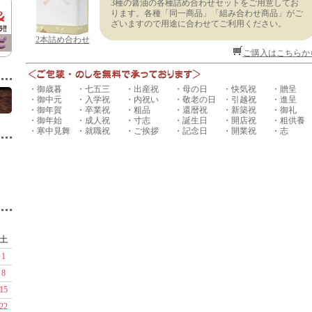
3種の醤油の各種詰め合わせセットをご用意してお
ります。各種「同一商品」「組み合わせ商品」がご
ざいますので用途に合わせてご利用ください。
2本詰め合わせ
ご購入はこちらか
・御歳暮
・七五三
・出産祝
・母の日
・快気祝
・贈呈
・御中元
・入学祝
・内祝い
・敬老の日
・引越祝
・進呈
・御年賀
・卒業祝
・粗品
・還暦祝
・新築祝
・御礼
・御年始
・成人祝
・寸志
・誕生日
・開店祝
・粗供養
・寒中見舞
・就職祝
・ご挨拶
・記念日
・開業祝
・志
土
1
8
15
22