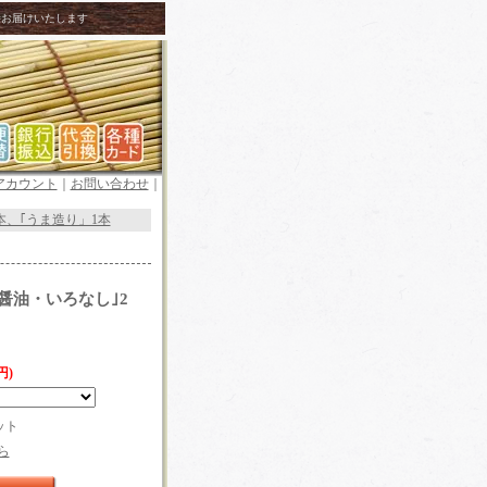
接お届けいたします
アカウント
｜
お問い合わせ
｜
本、｢うま造り」1本
醤油・いろなし｣2
円)
ット
ら