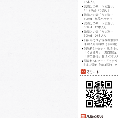
12本入り
浅漬けの素「うま造り」
1L（単品バラ売り）
浅漬けの素「うま造り」
500ml（単品バラ売り）
浅漬けの素「うま造り」
500ml 12本入り
浅漬けの素「うま造り」
500ml 20本入り
仙台みそ3kg“保存料無添
米麹入り赤味噌（米味噌）
調味料6本セット 浅漬け
「うま造り」「濃口醤油
「薄口醤油」各1L×2本入
調味料3本セット「うま造
｢濃口醤油｣｢淡口醤油」各